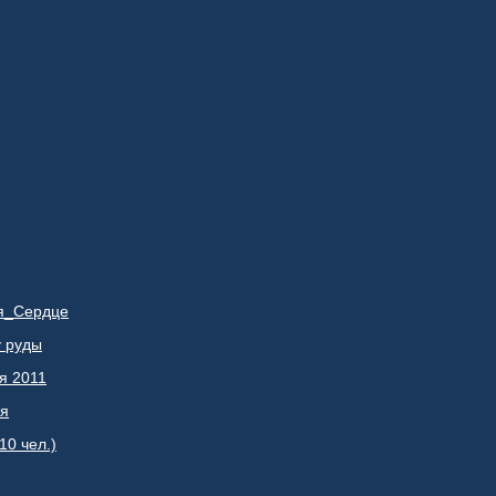
я_Сердце
у руды
я 2011
ья
0 чел.)