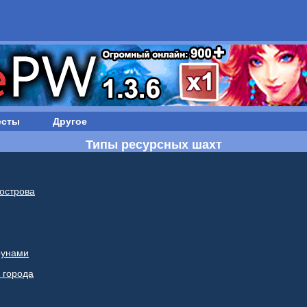
есты
Другое
Типы ресурсных шахт
острова
рунами
 города