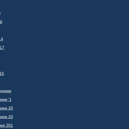
9
ой
14
017
15
здники
ики '1
ники 20
ники 20
ики 201