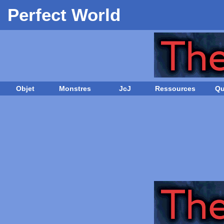
Perfect World
Objet
Monstres
JcJ
Ressources
Qu