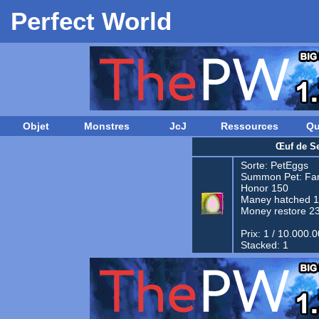
Perfect World
Objet
Monstres
JcJ
Ressources
Qu
Œuf de Se
Sorte:
PetEggs
Summon Pet:
Fam
Honor 150
Maney hatched 
Money restore 2
Prix: 1 / 10.000.
Stacked: 1