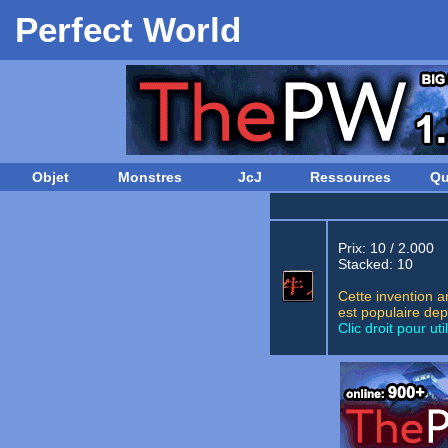
Perfect World
Objet
Monstres
JcJ
Ressources
Qu
Prix: 10 / 2.000
Stacked: 10
Cette invention a
est populaire dep
Clic droit pour util