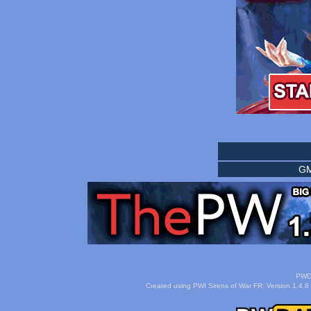
GM
PWDa
Created using PWI Sirens of War FR: Version 1.4.8 