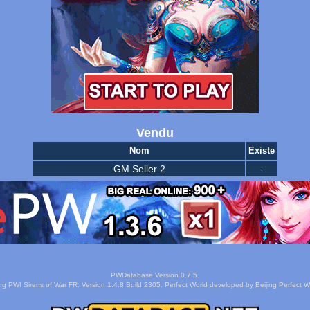
Vendu
Nom
Existe
GM Seller 2
-
PWDatabase Version 0.7.5.
ng PWI Sirens of War FR: Version 1.4.8 Build 2305. Perfect World developed by Beijing Perfect Wo