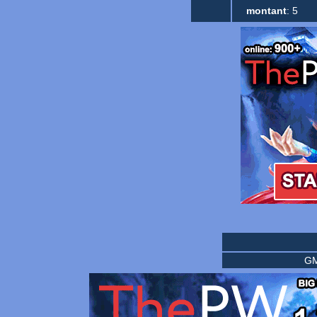
montant
: 5
GM