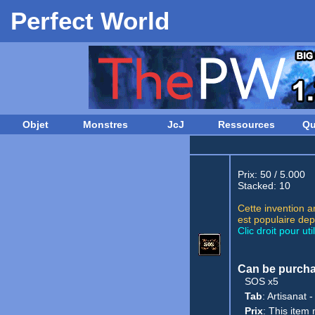
Perfect World
Objet
Monstres
JcJ
Ressources
Qu
Prix: 50 / 5.000
Stacked: 10
Cette invention a
est populaire dep
Clic droit pour util
Can be purchas
SOS x5
Tab
:
Artisanat
Prix
: This item