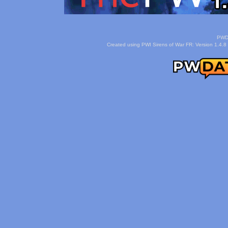
PWDa
Created using PWI Sirens of War FR: Version 1.4.8 