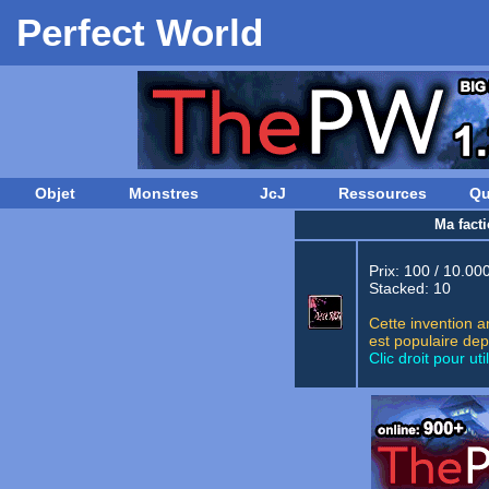
Perfect World
Objet
Monstres
JcJ
Ressources
Qu
Ma facti
Prix: 100 / 10.00
Stacked: 10
Cette invention a
est populaire dep
Clic droit pour util