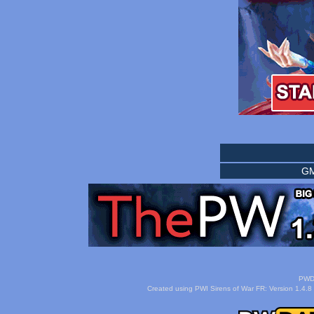
GM
PWDa
Created using PWI Sirens of War FR: Version 1.4.8 