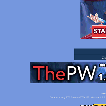
GM
PWDa
Created using PWI Sirens of War FR: Version 1.4.8 