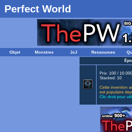
Perfect World
Objet
Monstres
JcJ
Ressources
Qu
Épo
Prix: 100 / 10.00
Stacked: 10
Cette invention a
est populaire dep
Clic droit pour util