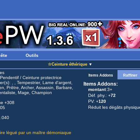
ête
Outils
☆Ceinture éthérique
▼
es
Items Addons
Raffiner
Pendentif
/
Ceinture protectrice
r(s): , , Tempestrier, Lame d'argent,
Items Addons:
n, Prêtre, Archer, Assassin, Barbare,
montant
:3+
ntaliste, Mage, Champion
Déf. phy.: +
72
PV: +
120
ue +308
Réduit les dégâts physiqu
105
0.040
aire légué par un maître démoniaque