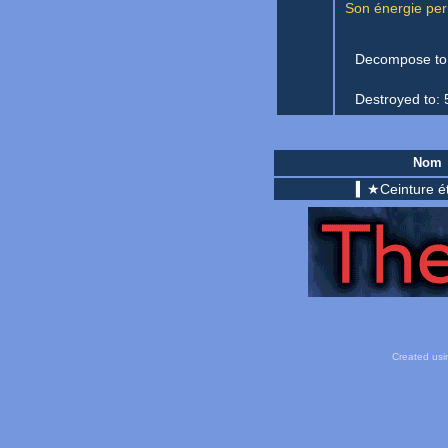
Son énergie perm
Decompose to
Destroyed to:
Nom
▍★Ceinture é
Created usi