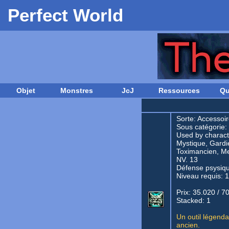
Perfect World
Objet
Monstres
JcJ
Ressources
Qu
Sorte:
Accessoir
Sous catégorie:
Used by characte
Mystique, Gardie
Toximancien, Me
NV. 13
Défense psysiq
Niveau requis: 
Prix: 35.020 / 7
Stacked: 1
Un outil légend
ancien.