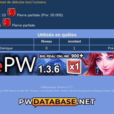
et de détruire tout l'univers.
:
10
Pierre parfaite
(Prix: 50.000)
5
Pierre parfaite
Utilisés en quêtes
Niveau
montant
thérique
0
1
Pré
PWDatabase Version 0.7.5.
ng PWI Sirens of War FR: Version 1.4.8 Build 2305. Perfect World developed by Beijing Perfect Wo