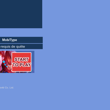
Mob/Type
-requis de quête
rld Co. Ltd.