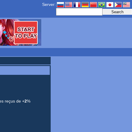
Server:
es reçus de +
2
%