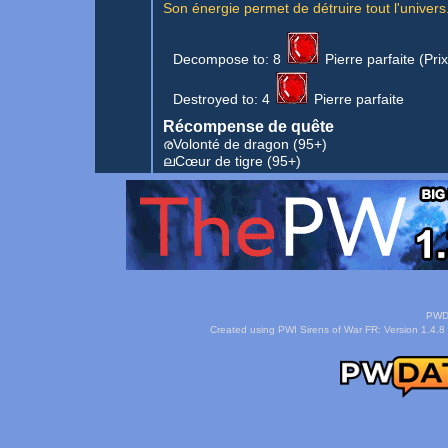
Son énergie permet de détruire tout l'univers
Decompose to:
8
Pierre parfaite
(Prix
Destroyed to:
4
Pierre parfaite
Récompense de quête
രVolonté de dragon
(95+)
ലCœur de tigre
(95+)
PWDa
Created using PWI Sirens of War FR: Version 1.4.8 