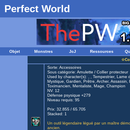
Perfect World
Objet
Monstres
JcJ
Ressources
Qu
☆Col
Sorte:
Accessoires
Sous catégorie:
Amulette
/
Collier protecteur
Used by character(s): , , Tempestrier, Lame d
Mystique, Gardien, Prêtre, Archer, Assassin,
Toximancien, Mentaliste, Mage, Champion
NV. 12
Défense psysique +279
Niveau requis: 95
Prix: 32.855 / 65.705
Stacked: 1
Un outil légendaire légué par un maître dém
ancien.