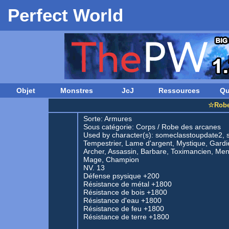
Perfect World
Objet
Monstres
JcJ
Ressources
Qu
☆Robe 
Sorte:
Armures
Sous catégorie:
Corps
/
Robe des arcanes
Used by character(s): someclasstoupdate2, 
Tempestrier, Lame d'argent, Mystique, Gardie
Archer, Assassin, Barbare, Toximancien, Ment
Mage, Champion
NV. 13
Défense psysique +200
Résistance de métal +1800
Résistance de bois +1800
Résistance d'eau +1800
Résistance de feu +1800
Résistance de terre +1800