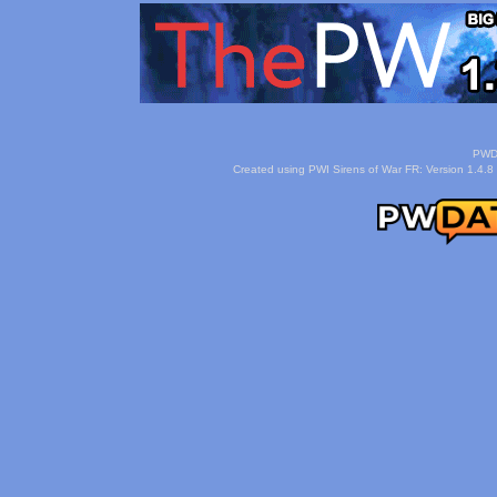
PWDa
Created using PWI Sirens of War FR: Version 1.4.8 