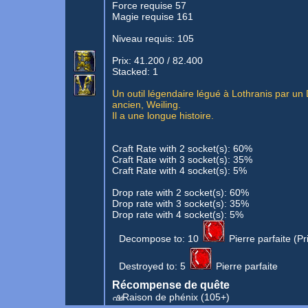
Force requise 57
Magie requise 161
Niveau requis: 105
Prix: 41.200 / 82.400
Stacked: 1
Un outil légendaire légué à Lothranis par un 
ancien, Weiling.
Il a une longue histoire.
Craft Rate with 2 socket(s): 60%
Craft Rate with 3 socket(s): 35%
Craft Rate with 4 socket(s): 5%
Drop rate with 2 socket(s): 60%
Drop rate with 3 socket(s): 35%
Drop rate with 4 socket(s): 5%
Decompose to:
10
Pierre parfaite
(Pr
Destroyed to:
5
Pierre parfaite
Récompense de quête
ഷRaison de phénix
(105+)