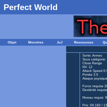
Perfect World
Objet
Monstres
JcJ
Ressources
Qu
Sorte:
Armes
Sous catégorie:
Close Range
NV. 12
Attack Speed 0.
Portée 3.5
Ataque psysiqu
Force requise 2
Dextérité requis
Niveau requis: 
Prix: 69.160 / 1