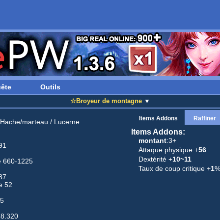
ête
Outils
☆Broyeur de montagne
▼
Items Addons
Raffiner
Hache/marteau
/
Lucerne
Items Addons:
montant
:3+
91
Attaque physique +
56
Dextérité +
10~11
e 660-1225
Taux de coup critique +
1
87
e 52
95
38.320