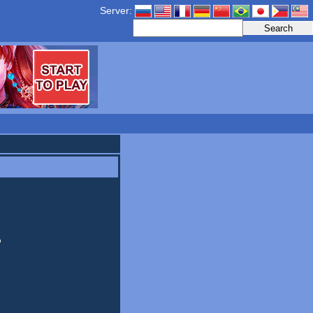
Server:
%