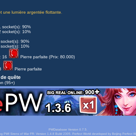
 une lumière argentée flottante.
1 socket(s): 90%
2 socket(s): 10%
 socket(s): 90%
 socket(s): 10%
:
16
Pierre parfaite
(Prix: 80.000)
8
Pierre parfaite
de quête
on
(95+)
PWDatabase Version 0.7.5.
ng PWI Sirens of War FR: Version 1.4.8 Build 2305. Perfect World developed by Beijing Perfect Wo