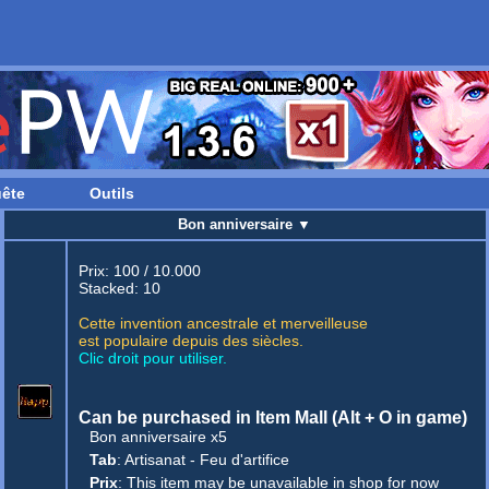
ête
Outils
Bon anniversaire
▼
Prix: 100 / 10.000
Stacked: 10
Cette invention ancestrale et merveilleuse
est populaire depuis des siècles.
Clic droit pour utiliser.
Can be purchased in Item Mall (Alt + O in game)
Bon anniversaire x5
Tab
:
Artisanat
-
Feu d'artifice
Prix
: This item may be unavailable in shop for now