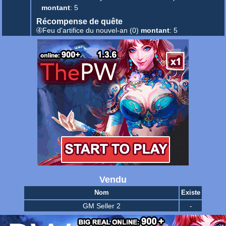
montant
: 5
Récompense de quête
➃Feu d'artifice du nouvel-an
(0)
montant
: 5
Vendu
Nom
Existe
GM Seller 2
-