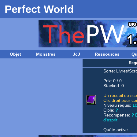
Perfect World
Objet
Monstres
JcJ
Ressources
Qu
Reg
Sorte:
Livres/Scro
Prix: 0 / 0
Stacked: 0
Un recueil de sc
Clic droit pour 
Niveau requis:
1
Cible:
?
Récompense:
? 
d'esprit
Quête active