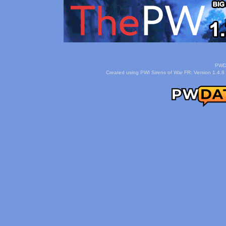
PWDa
Created using PWI Sirens of War FR: Version 1.4.8 