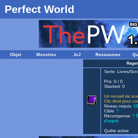
Perfect World
Objet
Monstres
JcJ
Ressources
Qu
Regen
Sorte:
Livres/Scro
Prix: 0 / 0
Stacked: 0
Un recueil de sc
Clic droit pour 
Niveau requis:
1
Cible:
?
Récompense:
? 
d'esprit
Quête active