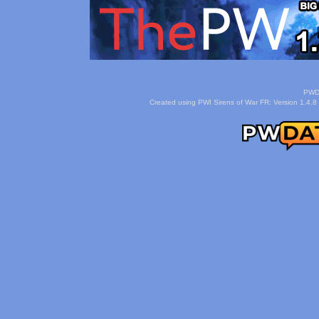
PWDa
Created using PWI Sirens of War FR: Version 1.4.8 