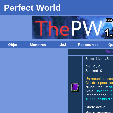
Perfect World
Objet
Monstres
JcJ
Ressources
Qu
Pan
Sorte:
Livres/Scro
Prix: 0 / 0
Stacked: 0
Un recueil de sc
Clic droit pour 
Niveau requis:
9
Cible:
Doigt de l
Récompense:
27
10 000 points d'e
Quête active
Récompense d