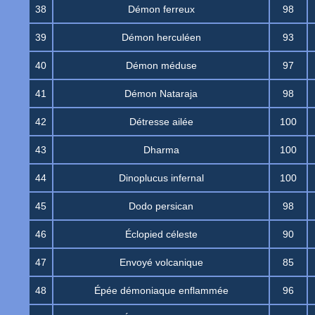
38
Démon ferreux
98
39
Démon herculéen
93
40
Démon méduse
97
41
Démon Nataraja
98
42
Détresse ailée
100
43
Dharma
100
44
Dinoplucus infernal
100
45
Dodo persican
98
46
Éclopied céleste
90
47
Envoyé volcanique
85
48
Épée démoniaque enflammée
96