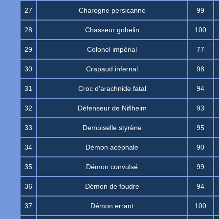
27
Charogne persicanne
99
28
Chasseur gobelin
100
29
Colonel impérial
77
30
Crapaud infernal
98
31
Croc d'arachnide fatal
94
32
Défenseur de Niflheim
93
33
Demoiselle styrène
95
34
Démon acéphale
90
35
Démon convulsé
99
36
Démon de foudre
94
37
Démon errant
100