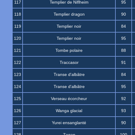
117
Templier de Niflheim
95
118
Templier dragon
90
119
Templier noir
84
120
Templier noir
95
121
Tombe polaire
88
122
Traccasor
91
123
Transe d'albâtre
84
124
Transe d'albâtre
95
125
Verseau écorcheur
92
126
Wanga glacial
93
127
Yurei ensanglanté
90
128
Zagan
100