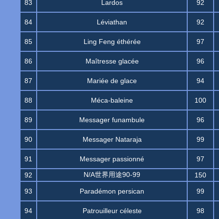
83
Lardos
92
84
Léviathan
92
85
Ling Feng éthérée
97
86
Maîtresse glacée
96
87
Mariée de glace
94
88
Méca-baleine
100
89
Messager funambule
96
90
Messager Nataraja
99
91
Messager passionné
97
N/A世界用途90-99
92
150
93
Paradémon persican
99
94
Patrouilleur céleste
98