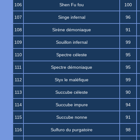
106
Shen Fu fou
100
107
Singe infernal
96
108
Sirène démoniaque
91
109
Souillon infernal
99
110
Spectre céleste
95
111
Spectre démoniaque
95
112
Styx le maléfique
99
113
Succube céleste
90
114
Succube impure
94
115
Succube nonne
91
116
Sulfuro du purgatoire
98