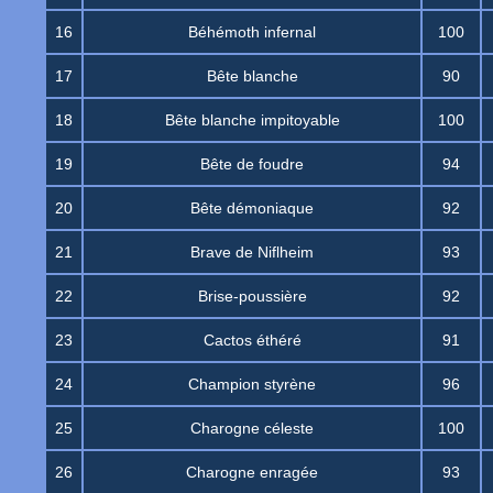
16
Béhémoth infernal
100
17
Bête blanche
90
18
Bête blanche impitoyable
100
19
Bête de foudre
94
20
Bête démoniaque
92
21
Brave de Niflheim
93
22
Brise-poussière
92
23
Cactos éthéré
91
24
Champion styrène
96
25
Charogne céleste
100
26
Charogne enragée
93