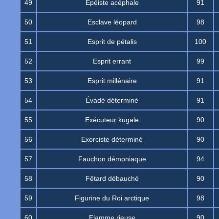
49
Épéiste acéphale
91
50
Esclave léopard
98
51
Esprit de pétalis
100
52
Esprit errant
99
53
Esprit millénaire
91
54
Évadé déterminé
91
55
Exécuteur kugale
90
56
Exorciste déterminé
90
57
Fauchon démoniaque
94
58
Fêtard débauché
90
59
Figurine du Roi arctique
98
60
Flamme rieuse
90