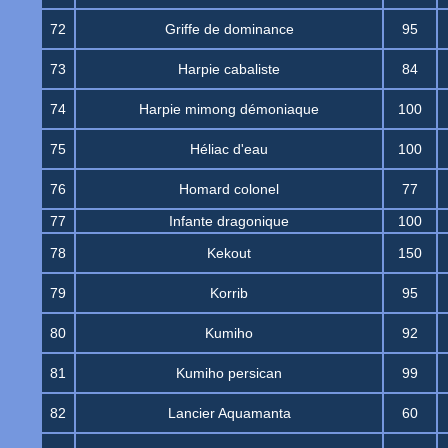
72
Griffe de dominance
95
73
Harpie cabaliste
84
74
Harpie mimong démoniaque
100
75
Héliac d'eau
100
76
Homard colonel
77
77
Infante dragonique
100
78
Kekout
150
79
Korrib
95
80
Kumiho
92
81
Kumiho persican
99
82
Lancier Aquamanta
60