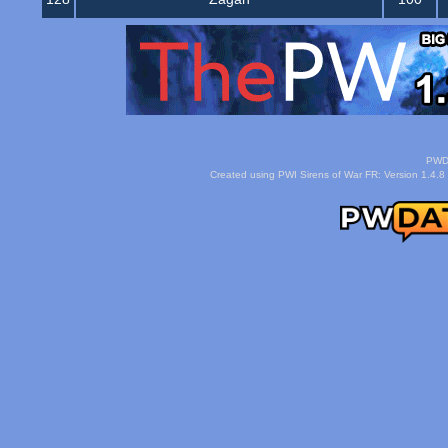
PWDa
Created using PWI Sirens of War FR: Version 1.4.8 