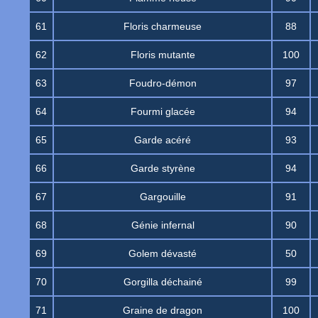
61
Floris charmeuse
88
62
Floris mutante
100
63
Foudro-démon
97
64
Fourmi glacée
94
65
Garde acéré
93
66
Garde styrène
94
67
Gargouille
91
68
Génie infernal
90
69
Golem dévasté
50
70
Gorgilla déchainé
99
71
Graine de dragon
100