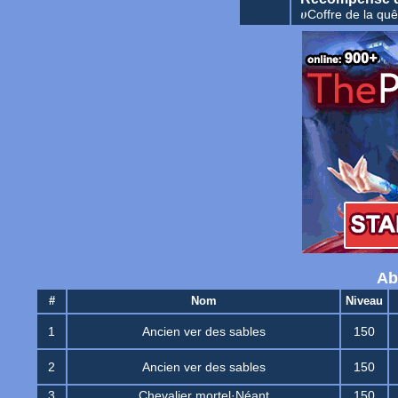
ሀCoffre de la qu
Ab
#
Nom
Niveau
1
Ancien ver des sables
150
2
Ancien ver des sables
150
3
Chevalier mortel·Néant
150