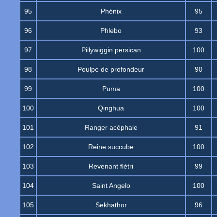
95
Phénix
95
96
Phlebo
93
97
Pillywiggin persican
100
98
Poulpe de profondeur
90
99
Puma
100
100
Qinghua
100
101
Ranger acéphale
91
102
Reine succube
100
103
Revenant flétri
99
104
Saint Angelo
100
105
Sekhathor
96