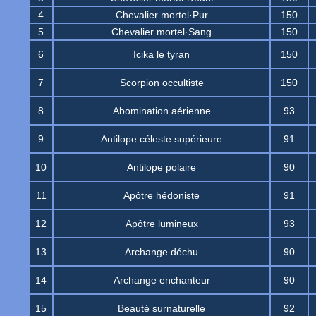
4
Chevalier mortel·Pur
150
5
Chevalier mortel·Sang
150
6
Icika le tyran
150
7
Scorpion occultiste
150
8
Abomination aérienne
93
9
Antilope céleste supérieure
91
10
Antilope polaire
90
11
Apôtre hédoniste
91
12
Apôtre lumineux
93
13
Archange déchu
90
14
Archange enchanteur
90
15
Beauté surnaturelle
92