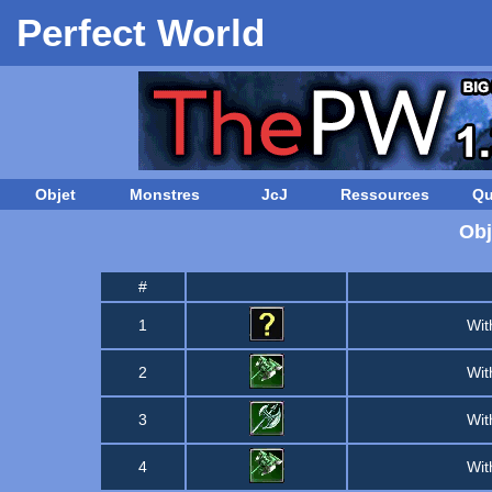
Perfect World
Objet
Monstres
JcJ
Ressources
Qu
Obj
#
1
Wit
2
Wit
3
Wit
4
Wit