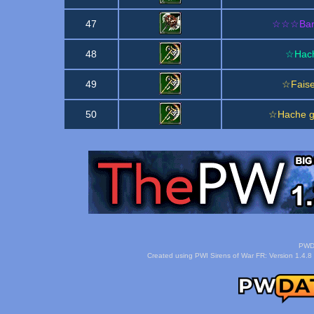
47
☆☆☆Bardi
48
☆Hach
49
☆Faise
50
☆Hache g
PWDa
Created using PWI Sirens of War FR: Version 1.4.8 