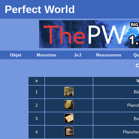
Perfect World
Objet
Monstres
JcJ
Ressources
Qu
O
#
1
Bû
2
Planc
3
Bo
4
Planche 