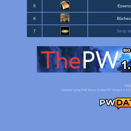
5
Essenc
6
Bûches
7
Sirop d
PWDa
Created using PWI Sirens of War FR: Version 1.4.8 