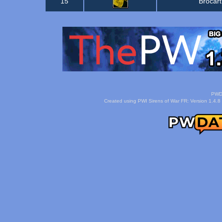
15
Brocart
PWDa
Created using PWI Sirens of War FR: Version 1.4.8 