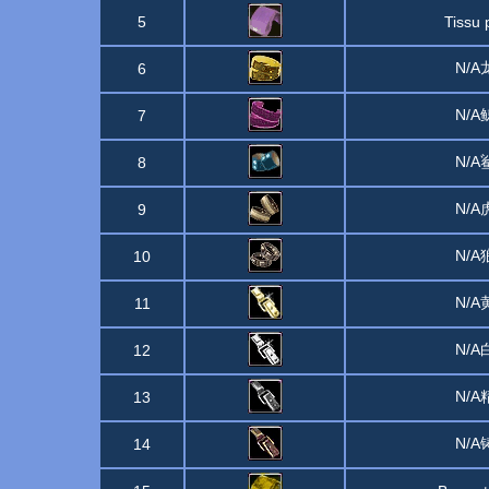
5
Tissu 
N/
6
N/
7
N/
8
N/
9
N/
10
N/
11
N/
12
N/
13
N/
14