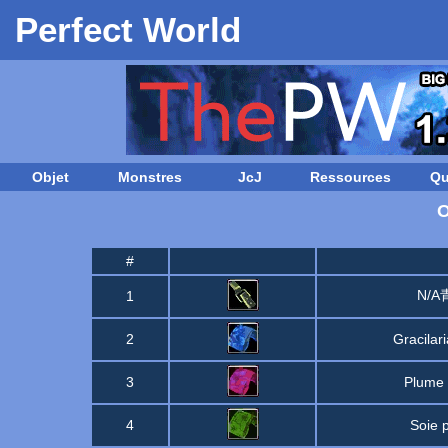
Perfect World
Objet
Monstres
JcJ
Ressources
Qu
O
#
N/
1
2
Gracilar
3
Plume 
4
Soie 