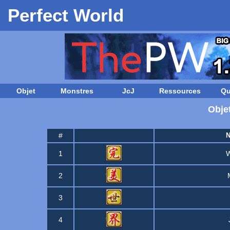
Perfect World
Objet
Monstres
JcJ
Ressources
Qu
Obj
#
1
2
3
4