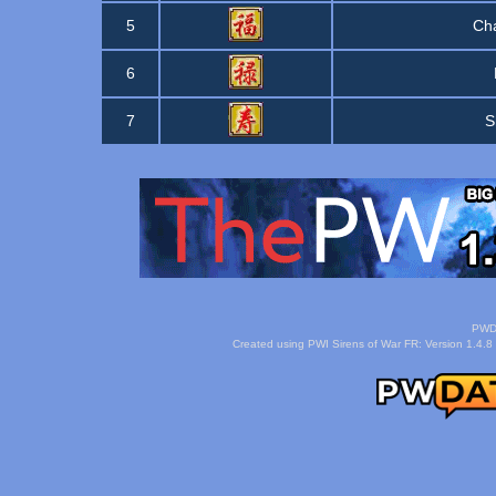
5
Ch
6
7
S
PWDa
Created using PWI Sirens of War FR: Version 1.4.8 