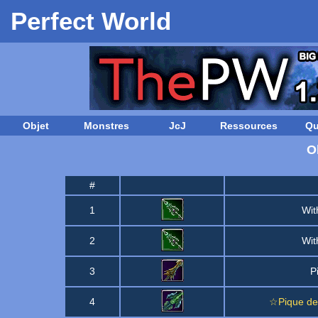
Perfect World
Objet
Monstres
JcJ
Ressources
Qu
O
#
1
Wit
2
Wit
3
P
4
☆Pique de 