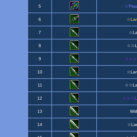
5
☆Piqu
6
☆Lan
7
☆La
8
☆☆La
9
☆☆☆La
10
☆Lan
11
☆☆Lan
12
☆☆☆La
13
Wit
14
☆Lan