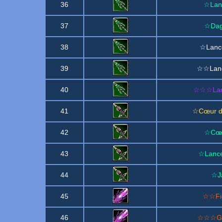
36
☆Lanc
37
☆Dagu
38
☆Lance
39
☆☆Lance
40
☆☆☆Lanc
41
☆Cœur de
42
☆Cœu
43
☆Lance
44
☆Ja
45
☆☆Fie
46
☆☆☆GM·