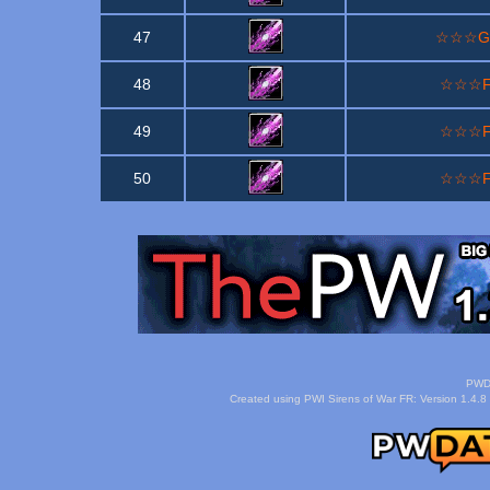
47
☆☆☆GM·
48
☆☆☆Fie
49
☆☆☆Fie
50
☆☆☆Fie
PWDa
Created using PWI Sirens of War FR: Version 1.4.8 