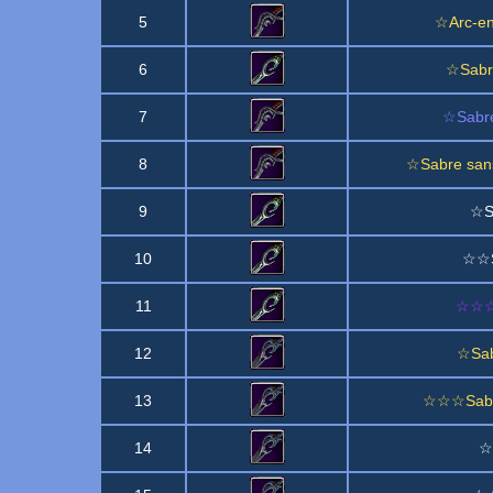
5
☆Arc-en-
6
☆Sabre
7
☆Sabre
8
☆Sabre sans
9
☆S
10
☆☆S
11
☆☆☆S
12
☆Sab
13
☆☆☆Sabre
14
☆