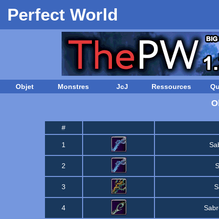
Perfect World
Objet
Monstres
JcJ
Ressources
Qu
O
#
1
Sab
2
S
3
S
4
Sabr