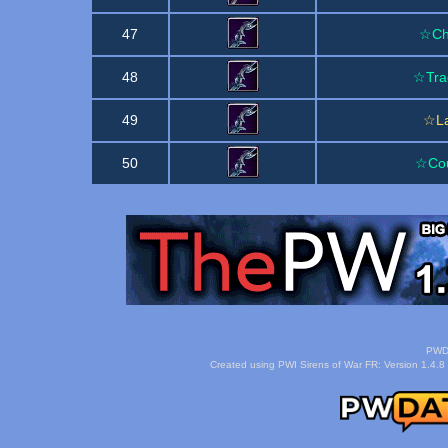
47
☆Cho
48
☆Tra
49
☆La
50
☆Cou
PWDa
Created using PWI Sirens of War FR: Version 1.4.8 