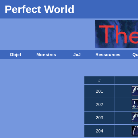
Perfect World
Objet
Monstres
JcJ
Ressources
Qu
#
201
202
203
204