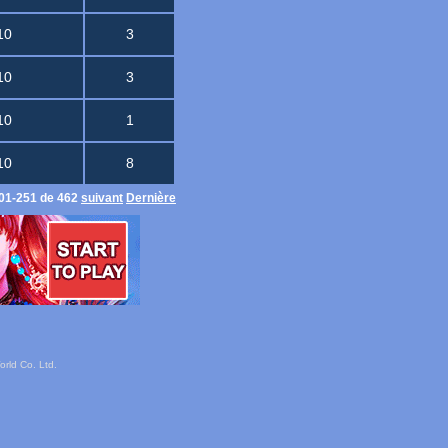
10
3
10
3
10
1
10
8
01-251 de 462
suivant
Dernière
rld Co. Ltd.