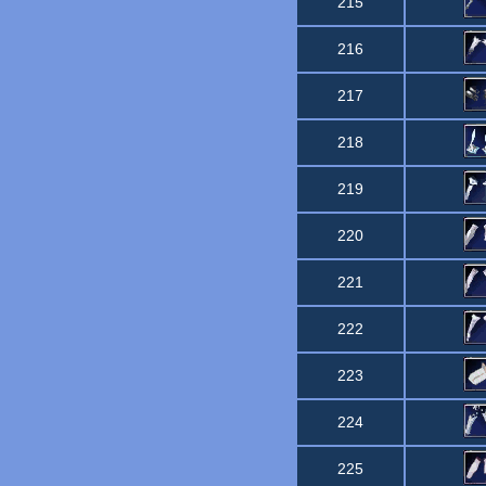
215
216
217
218
219
220
221
222
223
224
225