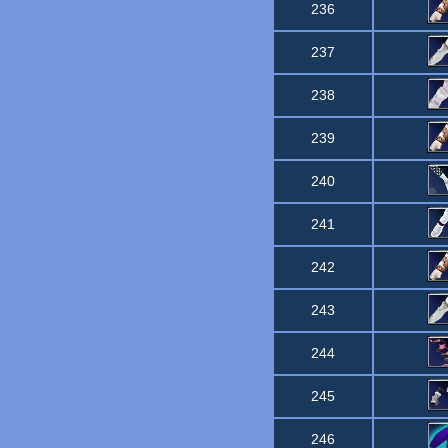
236
237
238
239
240
241
242
243
244
245
246