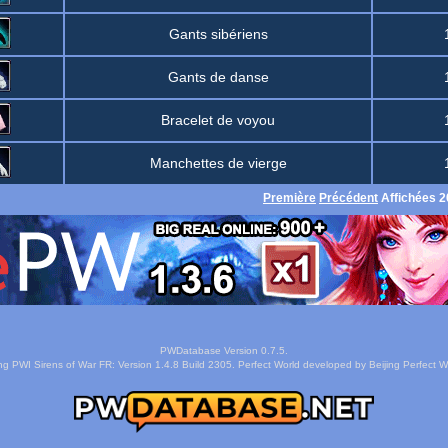
Gants sibériens
Gants de danse
Bracelet de voyou
Manchettes de vierge
Première
Précédent
Affichées 2
PWDatabase Version 0.7.5.
ng PWI Sirens of War FR: Version 1.4.8 Build 2305. Perfect World developed by Beijing Perfect Wo