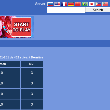
Server:
01-251 de 462
suivant
Dernière
veau
NV.
10
3
10
3
10
3
10
3