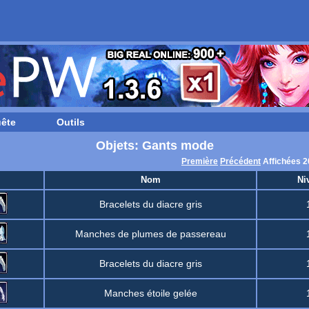
ête
Outils
Objets: Gants mode
Première
Précédent
Affichées 2
Nom
Ni
Bracelets du diacre gris
Manches de plumes de passereau
Bracelets du diacre gris
Manches étoile gelée