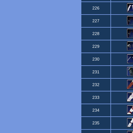
226
227
228
229
230
231
232
233
234
235