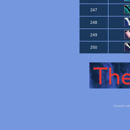
247
248
249
250
Created usi