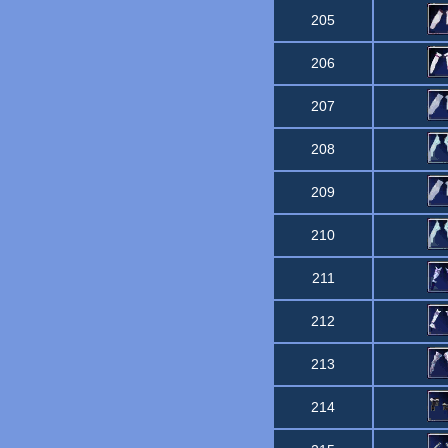
205
206
207
208
209
210
211
212
213
214