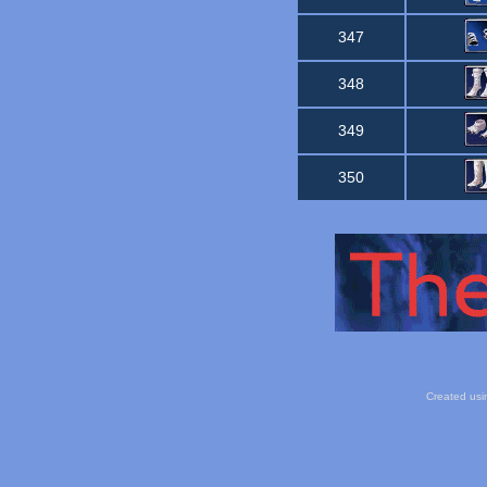
347
348
349
350
Created usi