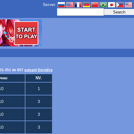
Server:
01-351 de 857
suivant
Dernière
veau
NV.
10
1
10
3
10
3
10
3