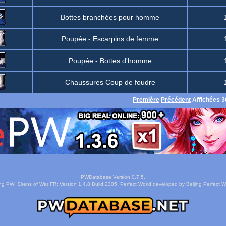
Bottes branchées pour homme
Poupée - Escarpins de femme
Poupée - Bottes d'homme
Chaussures Coup de foudre
Première
Précédent
Affichées 3
PWDatabase Version 0.7.5.
ng PWI Sirens of War FR: Version 1.4.8 Build 2305. Perfect World developed by Beijing Perfect Wo