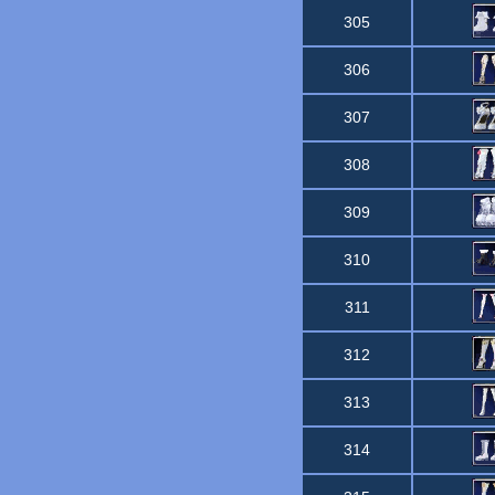
305
306
307
308
309
310
311
312
313
314