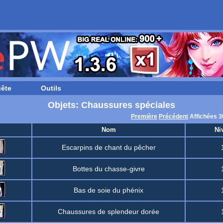
ête
Outils
Objets: Chaussures spéciales
Première
Précédent
Affichées 3
Nom
Ni
Escarpins de chant du pêcher
Bottes du chasse-givre
Bas de soie du phénix
Chaussures de splendeur dorée