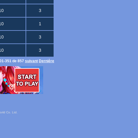
10
3
10
1
10
3
10
3
01-351 de 857
suivant
Dernière
rld Co. Ltd.