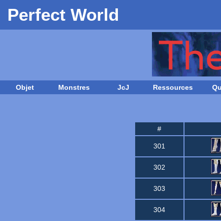
Perfect World
Objet
Monstres
JcJ
Ressources
Qu
#
301
302
303
304