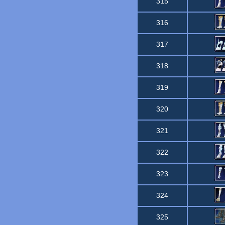
315
316
317
318
319
320
321
322
323
324
325