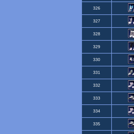
326
327
328
329
330
331
332
333
334
335