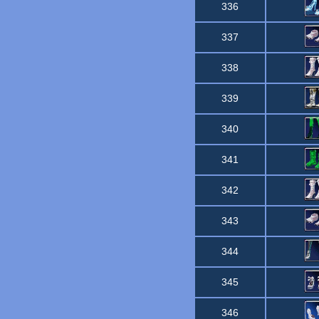
336
337
338
339
340
341
342
343
344
345
346