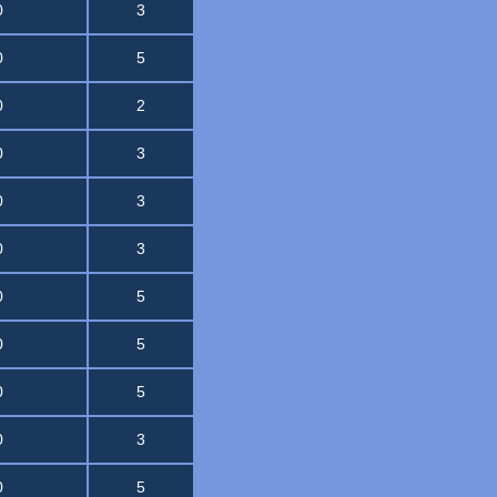
0
3
0
5
0
2
0
3
0
3
0
3
0
5
0
5
0
5
0
3
0
5