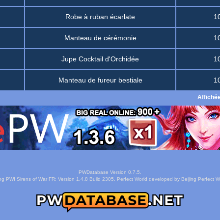
Robe à ruban écarlate
1
Manteau de cérémonie
1
Jupe Cocktail d'Orchidée
1
Manteau de fureur bestiale
1
Affiché
PWDatabase Version 0.7.5.
ng PWI Sirens of War FR: Version 1.4.8 Build 2305. Perfect World developed by Beijing Perfect Wo