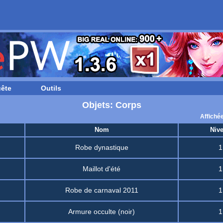
ête
Outils
Objets: Corps
Affiché
Nom
Niv
Robe dynastique
1
Maillot d'été
1
Robe de carnaval 2011
1
Armure occulte (noir)
1