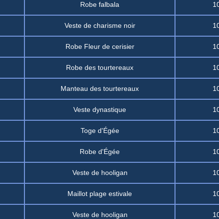
Robe falbala
1
Veste de charisme noir
1
Robe Fleur de cerisier
1
Robe des tourtereaux
1
Manteau des tourtereaux
1
Veste dynastique
1
Toge d'Égée
1
Robe d'Égée
1
Veste de hooligan
1
Maillot plage estivale
1
Veste de hooligan
1