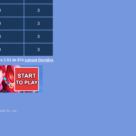
0
3
0
3
0
3
0
3
es 1-51 de 874
suivant
Dernière
rld Co. Ltd.