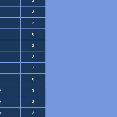
3
3
3
8
2
2
2
8
0
3
0
3
0
3