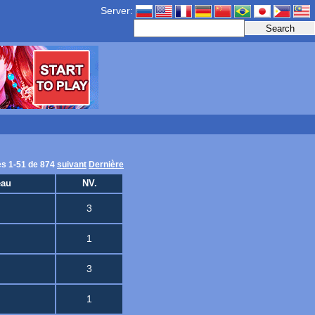
Server:
es 1-51 de 874
suivant
Dernière
eau
NV.
3
1
3
1