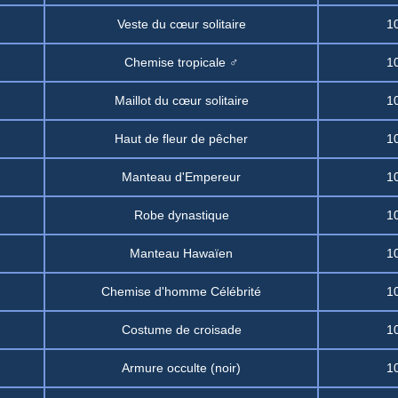
Veste du cœur solitaire
1
Chemise tropicale ♂
1
Maillot du cœur solitaire
1
Haut de fleur de pêcher
1
Manteau d'Empereur
1
Robe dynastique
1
Manteau Hawaïen
1
Chemise d'homme Célébrité
1
Costume de croisade
1
Armure occulte (noir)
1