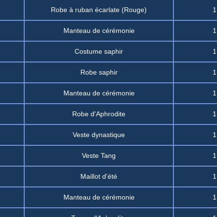
Robe à ruban écarlate (Rouge)
1
Manteau de cérémonie
1
Costume saphir
1
Robe saphir
1
Manteau de cérémonie
1
Robe d'Aphrodite
1
Veste dynastique
1
Veste Tang
1
Maillot d'été
1
Manteau de cérémonie
1