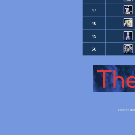
47
48
49
50
Created usi