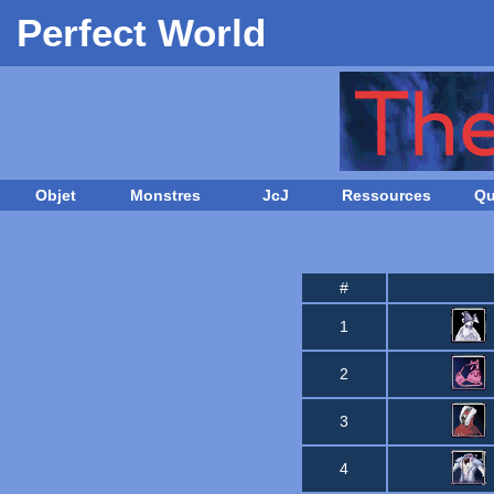
Perfect World
Objet
Monstres
JcJ
Ressources
Qu
#
1
2
3
4