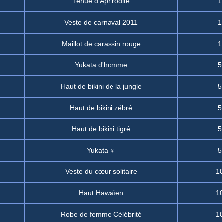
Tenue d'Aphrodite
1
Veste de carnaval 2011
1
Maillot de carassin rouge
1
Yukata d'homme
5
Haut de bikini de la jungle
5
Haut de bikini zébré
5
Haut de bikini tigré
5
Yukata ♀
5
Veste du cœur solitaire
1
Haut Hawaïen
1
Robe de femme Célébrité
1