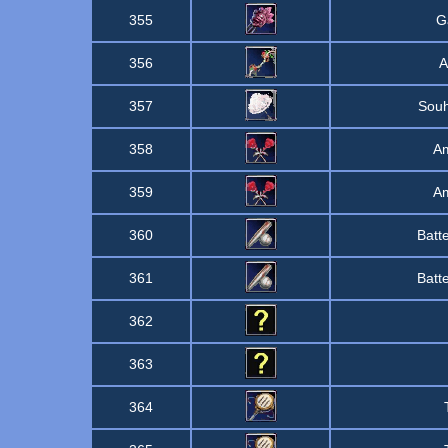
355
G
356
A
357
Souh
358
Am
359
Am
360
Batt
361
Batt
362
363
364