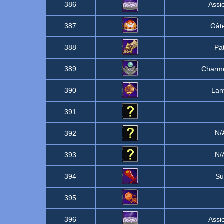
386
Assi
387
Gât
388
Pat
389
Charme
390
Lan
391
N
392
N
393
394
Su
395
396
Assi