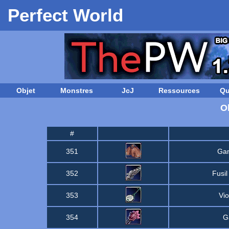
Perfect World
Objet
Monstres
JcJ
Ressources
Qu
O
#
351
Gan
352
Fusil
353
Vio
354
G