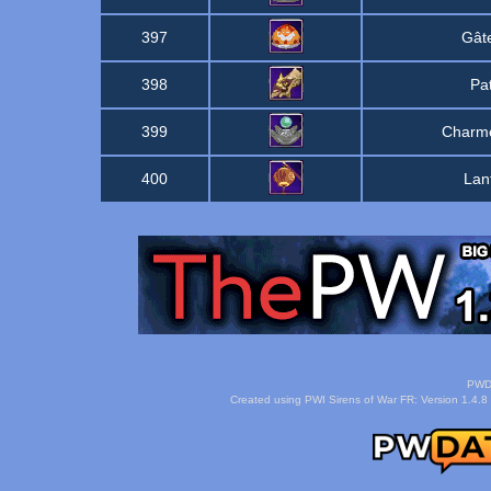
397
Gât
398
Pat
399
Charme
400
Lan
PWDa
Created using PWI Sirens of War FR: Version 1.4.8 