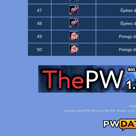
47
Épées d
48
Épées d
49
Poings d
50
Poings d
PWDa
Created using PWI Sirens of War FR: Version 1.4.8 