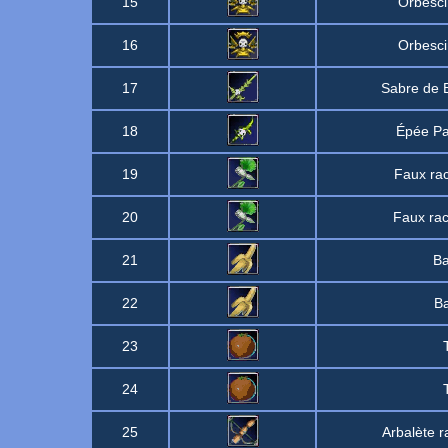
15
Orbesc
16
Orbesc
17
Sabre de 
18
Épée Pa
19
Faux rac
20
Faux rac
21
Ba
22
B
23
24
25
Arbalète r