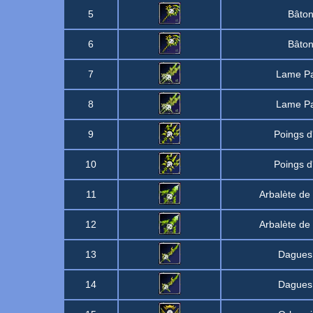
5
Bâto
6
Bâto
7
Lame Pa
8
Lame Pa
9
Poings d
10
Poings d
11
Arbalète d
12
Arbalète d
13
Dagues
14
Dagues