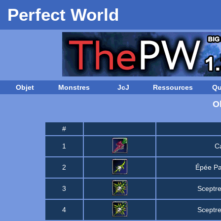
Perfect World
Objet
Monstres
JcJ
Ressources
Qu
O
#
1
Ca
2
Épée Pa
3
Sceptr
4
Sceptr