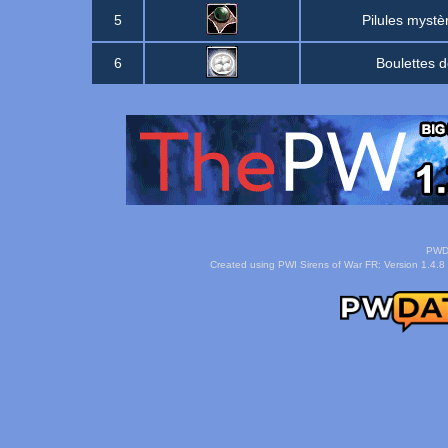
5
Pilules mystèr
6
Boulettes d
PWDa
Created using PWI Sirens of War FR: Version 1.4.8 