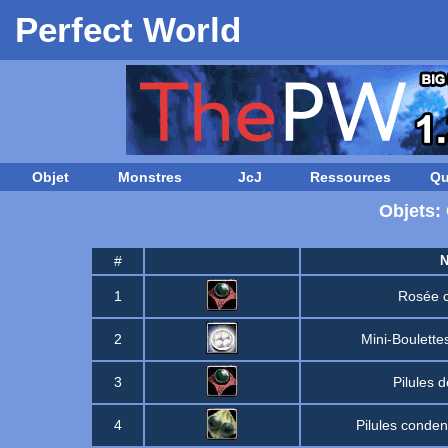
Perfect World
Objet
Monstres
JcJ
Ressources
Qu
Objets: 
#
1
Rosée c
2
Mini-Boulettes
3
Pilules d
4
Pilules conden