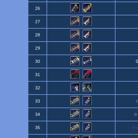
26
27
28
29
30
0
31
32
33
☆
34
☆
35
☆☆