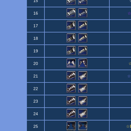
15
16
☆
17
18
19
20
☆
21
☆
22
23
24
25
☆B