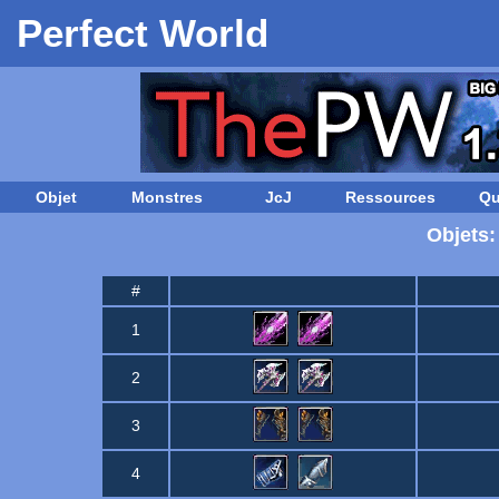
Perfect World
Objet
Monstres
JcJ
Ressources
Qu
Objets:
#
1
2
3
4