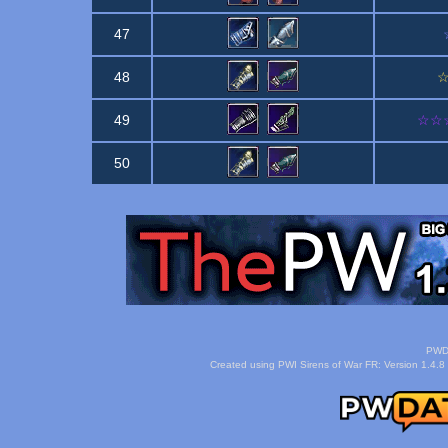
47
48
☆
49
☆☆☆B
50
PWDa
Created using PWI Sirens of War FR: Version 1.4.8 