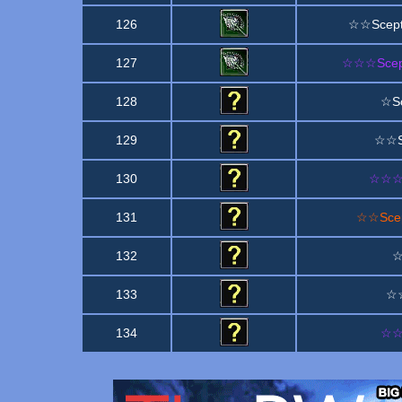
126
☆☆Sceptr
127
☆☆☆Sceptr
128
☆Sce
129
☆☆Sc
130
☆☆☆Sc
131
☆☆Scept
132
☆
133
☆☆
134
☆☆☆