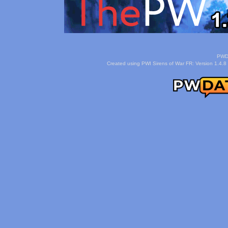
PWDa
Created using PWI Sirens of War FR: Version 1.4.8 