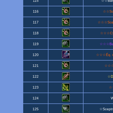
115
☆☆Bann
116
☆☆Sce
117
☆☆☆Scept
118
☆☆☆Cyc
119
☆☆☆Ban
120
☆☆☆Éq. no
121
☆☆☆S
122
☆Dé
123
☆☆
124
W
125
☆Sceptre