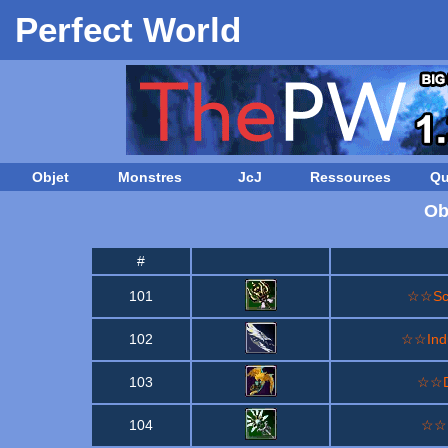
Perfect World
Objet
Monstres
JcJ
Ressources
Qu
Ob
#
101
☆☆Sce
102
☆☆Indu
103
☆☆Da
104
☆☆B