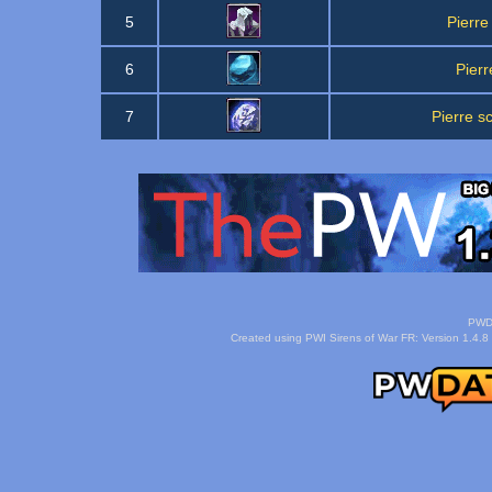
5
Pierre
6
Pierr
7
Pierre s
PWDa
Created using PWI Sirens of War FR: Version 1.4.8 