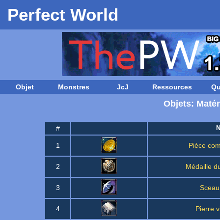
Perfect World
Objet
Monstres
JcJ
Ressources
Qu
Objets: Matér
#
1
Pièce co
2
Médaille d
3
Sceau
4
Pierre 