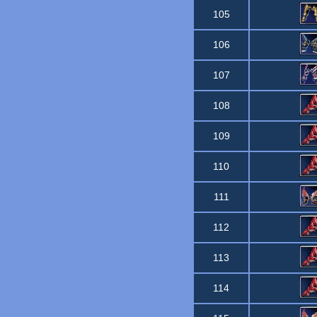
105
106
107
108
109
110
111
112
113
114