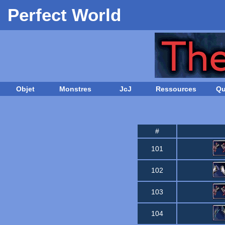
Perfect World
Objet
Monstres
JcJ
Ressources
Qu
#
101
102
103
104