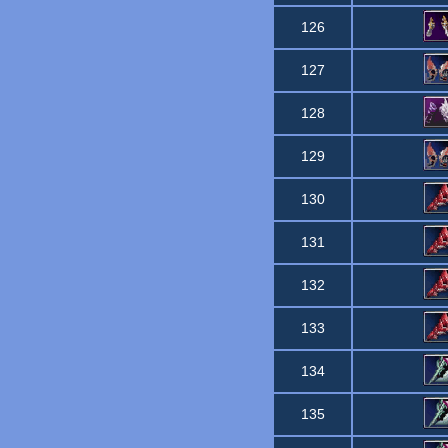
126
127
128
129
130
131
132
133
134
135