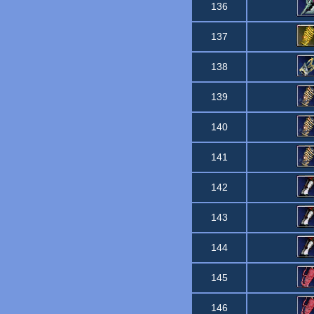
136
137
138
139
140
141
142
143
144
145
146