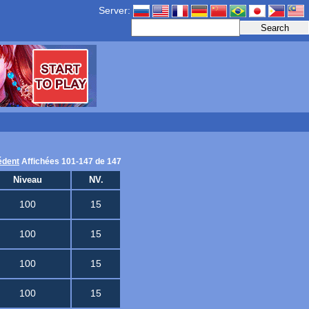
Server:
édent
Affichées 101-147 de 147
Niveau
NV.
100
15
100
15
100
15
100
15