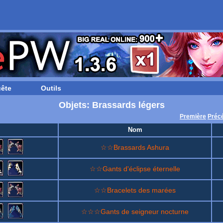
ête
Outils
Objets: Brassards légers
Première
Préc
Nom
☆☆Brassards Ashura
☆☆Gants d'éclipse éternelle
☆☆Bracelets des marées
☆☆☆Gants de seigneur nocturne