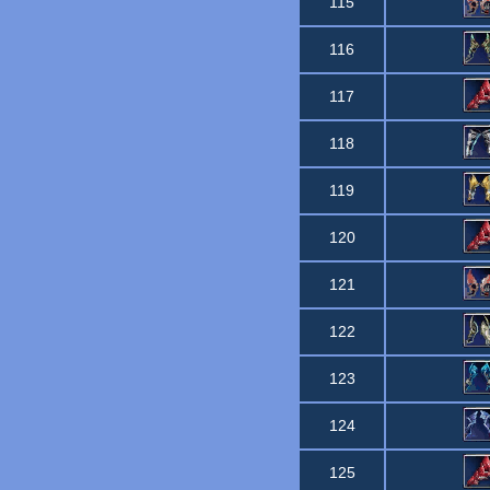
115
116
117
118
119
120
121
122
123
124
125