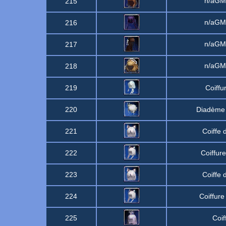
n/aG
215
n/aG
216
n/aG
217
n/aG
218
219
Coiffur
220
Diadème 
221
Coiffe
222
Coiffur
223
Coiffe
224
Coiffure
225
Coif