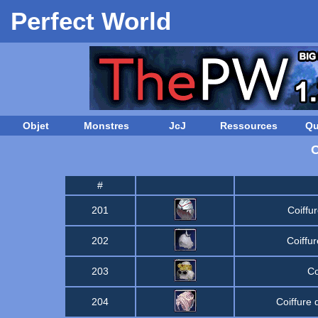
Perfect World
Objet
Monstres
JcJ
Ressources
Qu
O
#
201
Coiffu
202
Coiffu
203
Co
204
Coiffure 