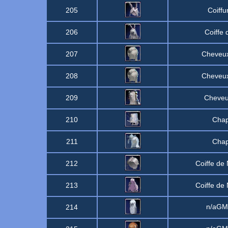
205
Coiffu
206
Coiffe 
207
Cheveux
208
Cheveux
209
Cheveu
210
Chap
211
Chap
212
Coiffe de
213
Coiffe de
n/aG
214