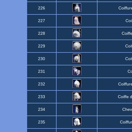
226
Coiffur
227
Coi
228
Coiff
229
Coi
230
Coi
231
Co
232
Coiffu
233
Coiffe 
234
Chev
235
Coiffu