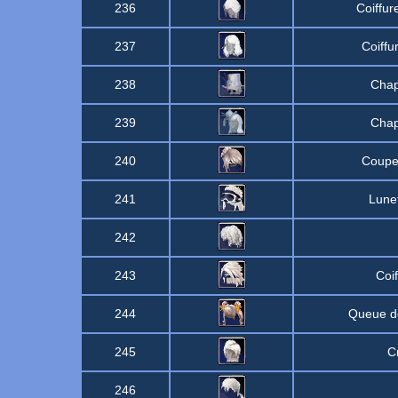
236
Coiffu
237
Coiffu
238
Chap
239
Chap
240
Coupe 
241
Lune
242
243
Coi
244
Queue de
245
C
246