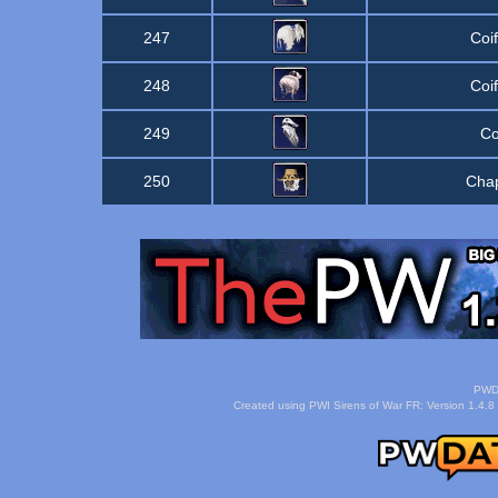
247
Coi
248
Coi
249
Co
250
Cha
PWDa
Created using PWI Sirens of War FR: Version 1.4.8 