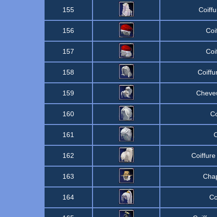
155
Coiffu
156
Coi
157
Coi
158
Coiffu
159
Cheve
160
Co
161
C
162
Coiffure
163
Cha
164
Co