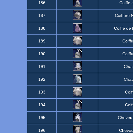
186
Coiffe 
187
Coiffure 
188
Coiffe de
189
Coiff
190
Coiff
191
Chap
192
Chap
193
Coif
194
Coif
195
Cheveux
196
Cheveu