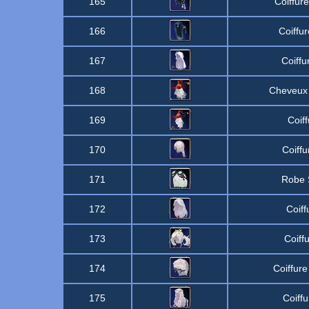
165
Coiffure
166
Coiffur
167
Coiffu
168
Cheveux 
169
Coif
170
Coiffu
171
Robe 
172
Coiff
173
Coiff
174
Coiffur
175
Coiffu