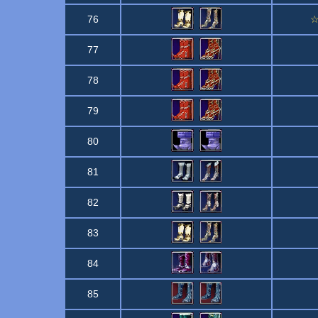
76
☆
77
78
79
80
81
82
83
84
85