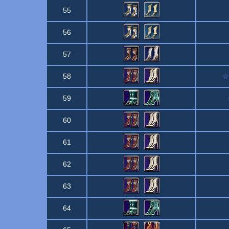
55
56
57
58
☆
59
60
61
62
63
64