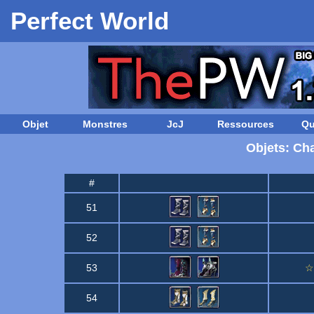
Perfect World
Objet
Monstres
JcJ
Ressources
Qu
Objets: Ch
#
51
52
53
☆
54