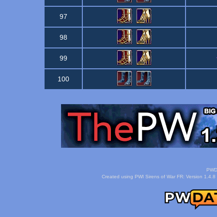
97
98
99
100
PWDa
Created using PWI Sirens of War FR: Version 1.4.8 