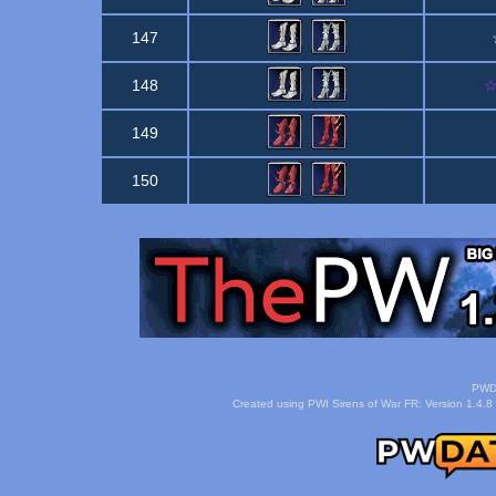
147
148
☆
149
150
PWDa
Created using PWI Sirens of War FR: Version 1.4.8 