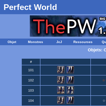
Perfect World
Objet
Monstres
JcJ
Ressources
Qu
Objets: 
#
101
102
☆☆
103
104
☆☆