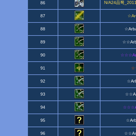
N/A24品弩_2
86
87
☆Arc
88
☆Arba
89
☆☆Arba
90
☆☆☆Arb
91
☆☆
92
☆Arb
93
☆☆Arb
94
☆☆☆Ar
95
☆Arb
96
☆☆Arb