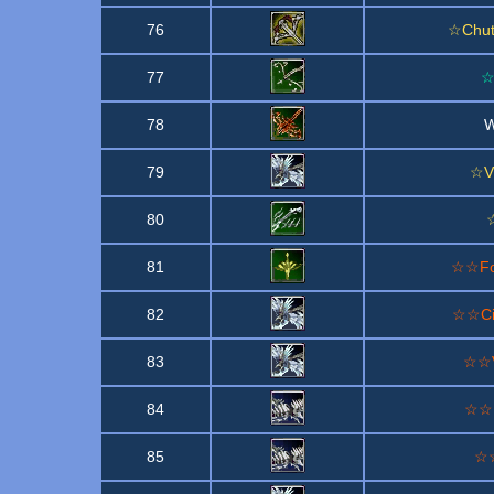
76
☆Chute
77
☆
78
W
79
☆Vi
80
☆
81
☆☆Fo
82
☆☆Cic
83
☆☆Vi
84
☆☆R
85
☆☆