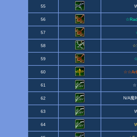
55
W
56
☆Radi
57
58
☆S
59
☆
60
☆☆Arba
61
☆☆
N/A
62
63
W
64
W