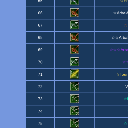
65
☆Fr
66
☆Arbalè
67
☆☆
68
☆☆Arbalè
69
☆☆☆Arbalè
70
☆☆
71
☆Tour
72
W
73
☆R
74
75
☆É