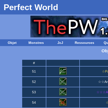
Perfect World
Objet
Monstres
JcJ
Ressources
Qu
Obj
#
51
☆Pa
52
☆☆Arb
53
☆☆☆Arb
54
☆