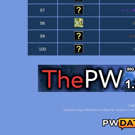
97
☆☆☆Arb
98
☆
99
☆☆
100
☆
PWDa
Created using PWI Sirens of War FR: Version 1.4.8 