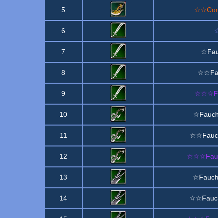
5
☆☆Comb
6
7
☆Fau
8
☆☆Fau
9
☆☆☆Fau
10
☆Faucho
11
☆☆Fauch
12
☆☆☆Fauch
13
☆Faucho
14
☆☆Fauch