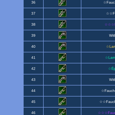
36
☆Fauch
37
☆☆Fa
38
☆☆☆F
39
Wit
40
☆Lam
41
☆Lame
42
☆Ép
43
Wit
44
☆Faucho
45
☆☆Faucho
46
☆☆☆Fauch