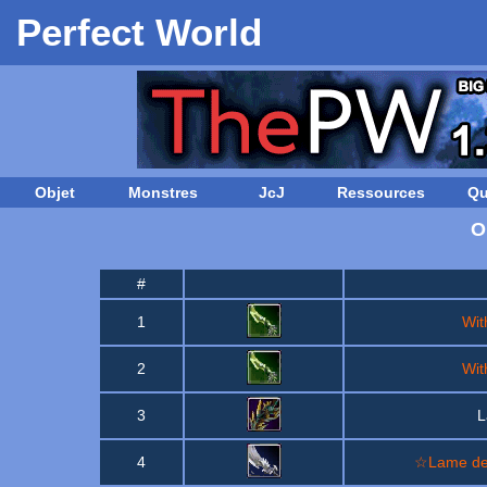
Perfect World
Objet
Monstres
JcJ
Ressources
Qu
O
#
1
Wit
2
Wit
3
L
4
☆Lame de 