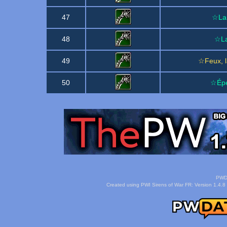
47
☆Lam
48
☆La
49
☆Feux, l
50
☆Épé
PWDa
Created using PWI Sirens of War FR: Version 1.4.8 