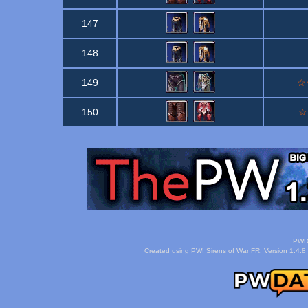
147
148
149
☆☆
150
☆
PWDa
Created using PWI Sirens of War FR: Version 1.4.8 