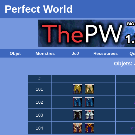
Perfect World
Objet
Monstres
JcJ
Ressources
Qu
Objets:
#
101
102
103
104
☆☆