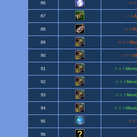
86
☆☆C
87
☆☆At
88
☆☆Poi
89
☆☆☆Mont 
90
☆☆☆Mon
91
☆☆☆Montagn
92
☆☆☆Mont g
93
☆☆☆Mont g
94
☆☆☆Montagn
95
☆☆☆
96