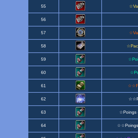
55
☆Van
56
57
☆Van
58
☆Paci
59
☆Poi
60
☆Po
61
☆☆Po
62
☆☆P
63
☆Poings 
64
☆☆Poings