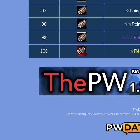
97
☆Poing
98
☆☆Poin
99
☆☆☆Poin
100
☆Réd
PWDa
Created using PWI Sirens of War FR: Version 1.4.8 