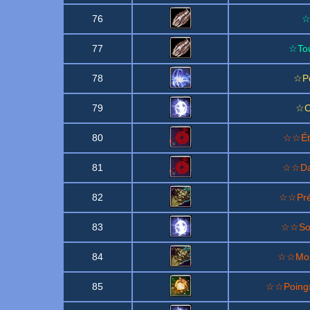
76
☆
77
☆Tou
78
☆Po
79
☆C
80
☆☆Éti
81
☆☆Dan
82
☆☆Prés
83
☆☆Sou
84
☆☆Mont
85
☆☆Poings 