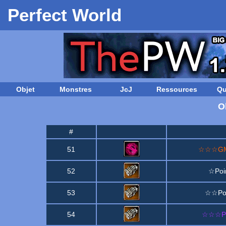
Perfect World
Objet
Monstres
JcJ
Ressources
Qu
O
#
51
☆☆☆GM·A
52
☆Poi
53
☆☆Poi
54
☆☆☆Poi