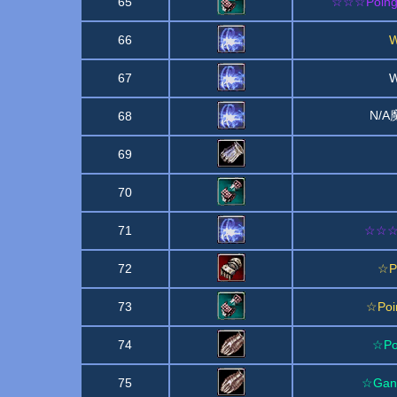
65
☆☆☆Poings
66
W
67
W
N/
68
69
70
71
☆☆☆P
72
☆Po
73
☆Poi
74
☆Po
75
☆Gant