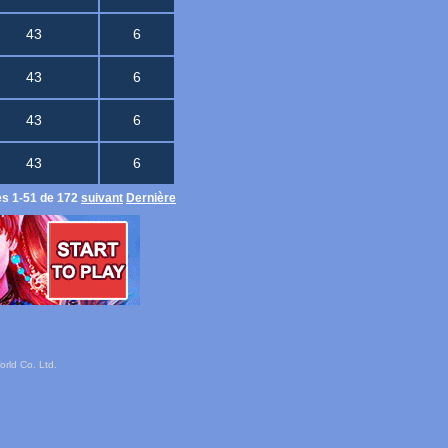
43
6
43
6
43
6
43
6
es 1-51 de 172
suivant
Dernière
rld Co. Ltd.