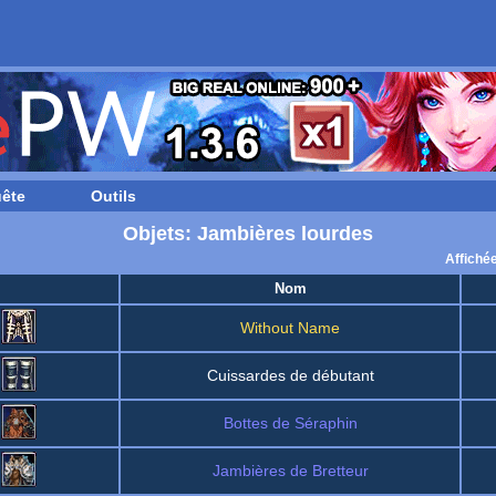
ête
Outils
Objets: Jambières lourdes
Affiché
Nom
Without Name
Cuissardes de débutant
Bottes de Séraphin
Jambières de Bretteur