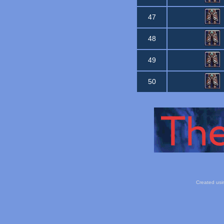
47
48
49
50
Created usi