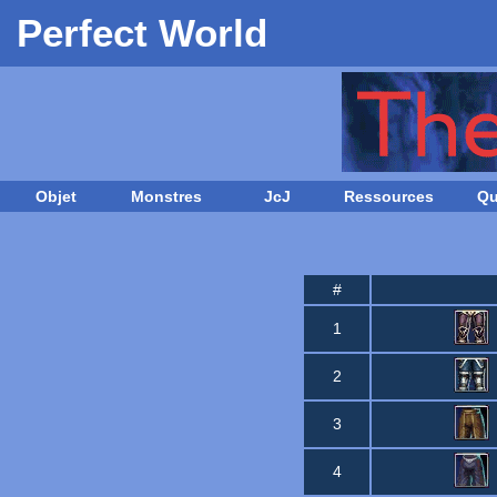
Perfect World
Objet
Monstres
JcJ
Ressources
Qu
#
1
2
3
4