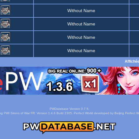
Without Name
Without Name
Without Name
Without Name
Affiché
PWDatabase Version 0.7.5.
ng PWI Sirens of War FR: Version 1.4.8 Build 2305. Perfect World developed by Beijing Perfect Wo