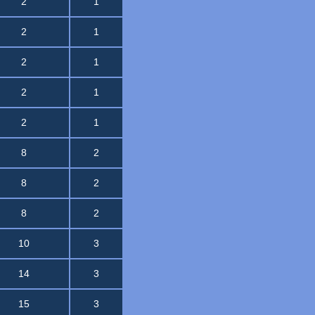
2
1
2
1
2
1
2
1
2
1
8
2
8
2
8
2
10
3
14
3
15
3