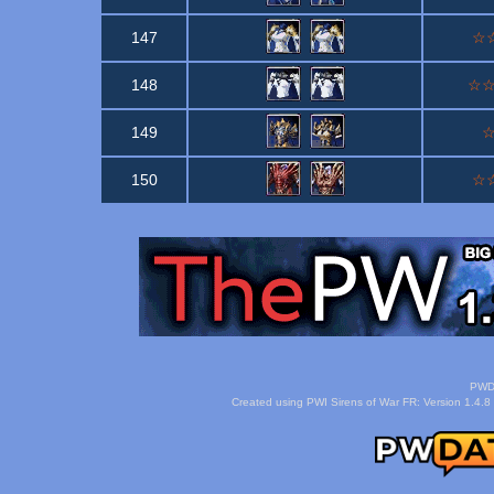
147
☆☆
148
☆☆☆
149
☆
150
☆☆
PWDa
Created using PWI Sirens of War FR: Version 1.4.8 