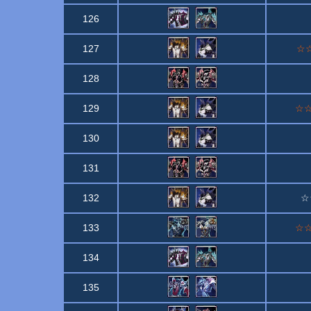
126
127
☆☆C
128
129
☆☆C
130
131
132
☆☆
133
☆☆☆
134
135