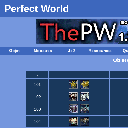
Perfect World
Objet
Monstres
JcJ
Ressources
Qu
Objet
#
101
102
103
104