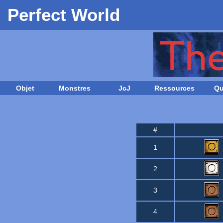
Perfect World
Objet
Monstres
JcJ
Ressources
Qu
#
1
2
3
4