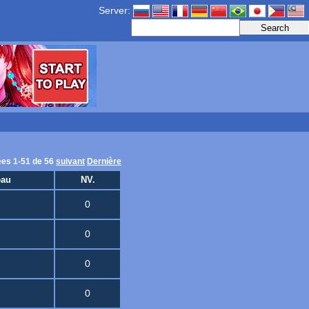
Server:
ées 1-51 de 56
suivant
Dernière
eau
NV.
0
0
0
0