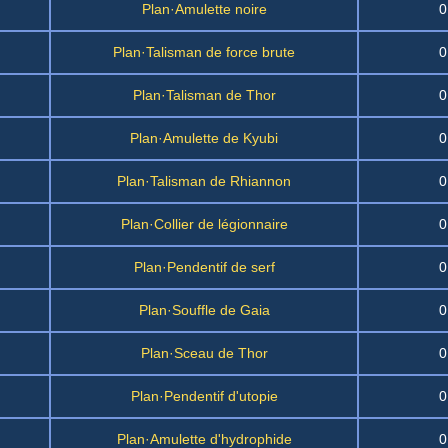
Plan·Amulette noire
0
Plan·Talisman de force brute
0
Plan·Talisman de Thor
0
Plan·Amulette de Kyubi
0
Plan·Talisman de Rhiannon
0
Plan·Collier de légionnaire
0
Plan·Pendentif de serf
0
Plan·Souffle de Gaia
0
Plan·Sceau de Thor
0
Plan·Pendentif d'utopie
0
Plan·Amulette d'hydrophide
0