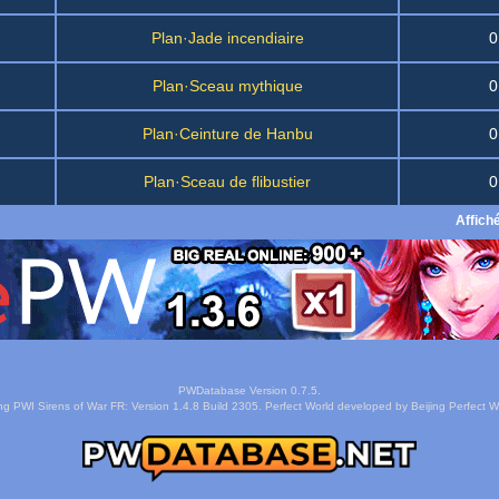
Plan·Jade incendiaire
0
Plan·Sceau mythique
0
Plan·Ceinture de Hanbu
0
Plan·Sceau de flibustier
0
Affich
PWDatabase Version 0.7.5.
ng PWI Sirens of War FR: Version 1.4.8 Build 2305. Perfect World developed by Beijing Perfect Wo