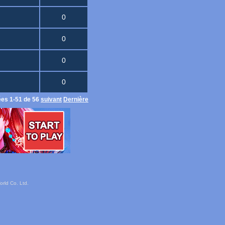
0
0
0
0
ées 1-51 de 56
suivant
Dernière
rld Co. Ltd.