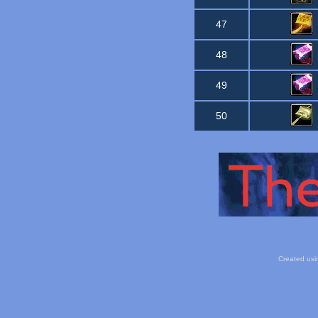
47
48
49
50
Created usi