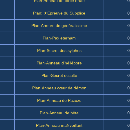
Plan·Anneau de force brute
0
Plan: ★Épreuve du Supplice
0
Plan·Armure de généralissime
0
Plan·Pax eternam
0
Plan·Secret des sylphes
0
Plan·Anneau d'héllébore
0
Plan·Secret occulte
0
Plan·Anneau cœur de démon
0
Plan·Anneau de Pazuzu
0
Plan·Anneau de bête
0
Plan·Anneau maNveillant
0