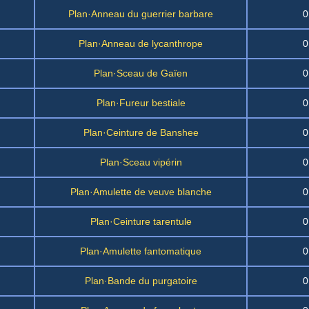
Plan·Anneau du guerrier barbare
0
Plan·Anneau de lycanthrope
0
Plan·Sceau de Gaïen
0
Plan·Fureur bestiale
0
Plan·Ceinture de Banshee
0
Plan·Sceau vipérin
0
Plan·Amulette de veuve blanche
0
Plan·Ceinture tarentule
0
Plan·Amulette fantomatique
0
Plan·Bande du purgatoire
0