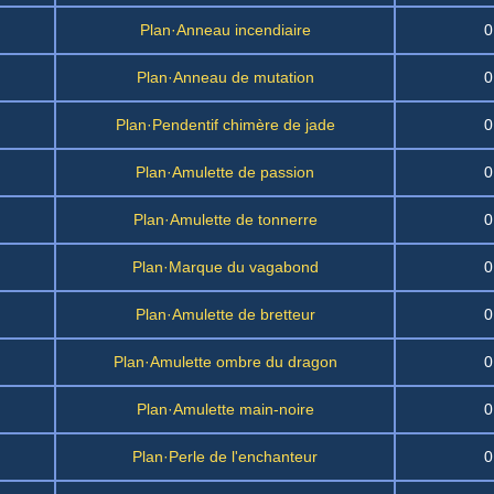
Plan·Anneau incendiaire
0
Plan·Anneau de mutation
0
Plan·Pendentif chimère de jade
0
Plan·Amulette de passion
0
Plan·Amulette de tonnerre
0
Plan·Marque du vagabond
0
Plan·Amulette de bretteur
0
Plan·Amulette ombre du dragon
0
Plan·Amulette main-noire
0
Plan·Perle de l'enchanteur
0