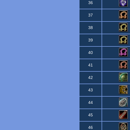
36
37
38
39
40
41
42
43
44
45
46