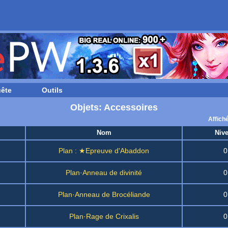
ête
Outils
Objets: Accessoires
Affich
Nom
Niv
Plan : ★Epreuve d'Abaddon
0
Plan·Anneau de divinité
0
Plan·Anneau de Brocéliande
0
Plan·Rage de Crixalis
0