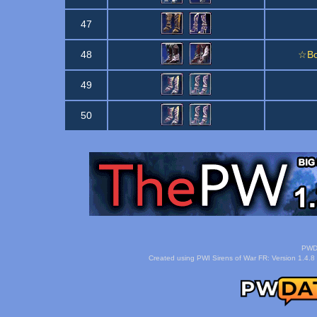
47
48
☆Bo
49
50
PWDa
Created using PWI Sirens of War FR: Version 1.4.8 