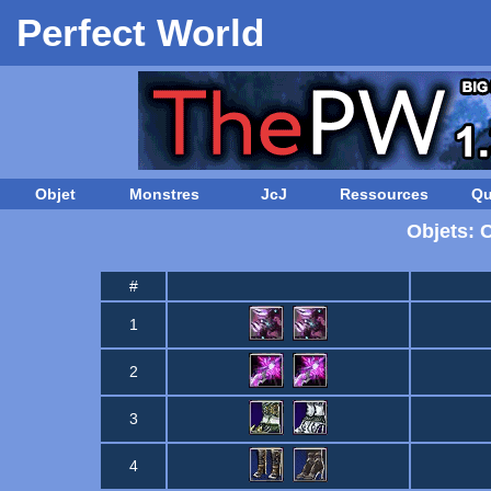
Perfect World
Objet
Monstres
JcJ
Ressources
Qu
Objets: 
#
1
2
3
4